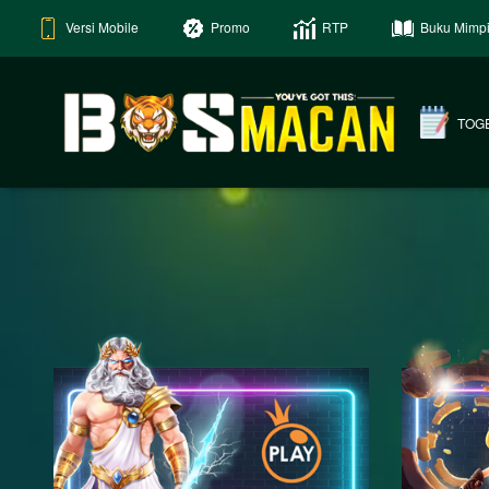
Versi Mobile
Promo
RTP
Buku Mimp
TOG