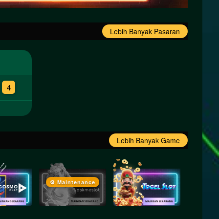
Lebih Banyak Pasaran
4
Lebih Banyak Game
⚙ Maintenance