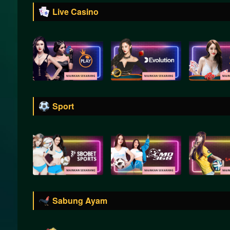
Live Casino
Sport
Sabung Ayam