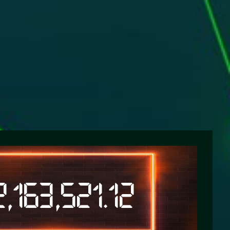
,163,541.52