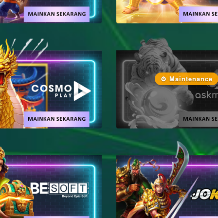
⚙ Maintenance