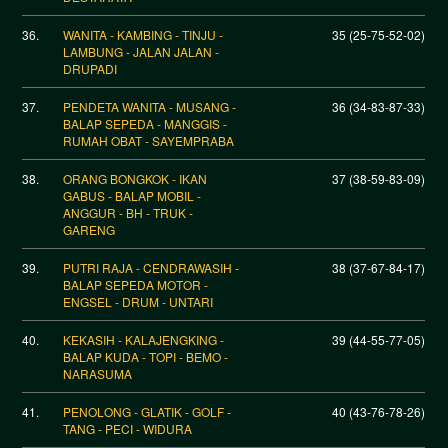
36.
WANITA - KAMBING - TINJU -
35 (25-75-52-02)
LAMBUNG - JALAN JALAN -
DRUPADI
37.
PENDETA WANITA - MUSANG -
36 (34-83-87-33)
BALAP SEPEDA - MANGGIS -
RUMAH OBAT - SAYEMPRABA
38.
ORANG BONGKOK - IKAN
37 (38-59-83-09)
GABUS - BALAP MOBIL -
ANGGUR - BH - TRUK -
GARENG
39.
PUTRI RAJA - CENDRAWASIH -
38 (37-67-84-17)
BALAP SEPEDA MOTOR -
ENGSEL - DRUM - UNTARI
40.
KEKASIH - KALAJENGKING -
39 (44-55-77-05)
BALAP KUDA - TOPI - BEMO -
NARASUMA
41.
PENOLONG - GLATIK - GOLF -
40 (43-76-78-26)
TANG - PECI - WIDURA