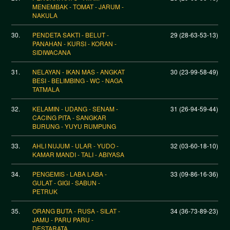
MENEMBAK - TOMAT - JARUM -
NAKULA
30.
PENDETA SAKTI - BELUT -
29 (28-63-53-13)
PANAHAN - KURSI - KORAN -
SIDIWACANA
31.
NELAYAN - IKAN MAS - ANGKAT
30 (23-99-58-49)
BESI - BELIMBING - WC - NAGA
TATMALA
32.
KELAMIN - UDANG - SENAM -
31 (26-94-59-44)
CACING PITA - SANGKAR
BURUNG - YUYU RUMPUNG
33.
AHLI NUJUM - ULAR - YUDO -
32 (03-60-18-10)
KAMAR MANDI - TALI - ABIYASA
34.
PENGEMIS - LABA LABA -
33 (09-86-16-36)
GULAT - GIGI - SABUN -
PETRUK
35.
ORANG BUTA - RUSA - SILAT -
34 (36-73-89-23)
JAMU - PARU PARU -
DESTARATA