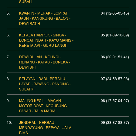
SUBALI
5.
KWAN IN - MERAK - LOMPAT
04 (12-65-05-15)
JAUH - KANGKUNG - BALON -
DEWI RATIH
6.
KEPALA RAMPOK - SINGA -
05 (01-89-10-39)
LONCAT INDAH - KAYU MANIS -
KERETA API - GURU LANGIT
7.
DEWI BULAN - KELINCI -
06 (20-91-51-41)
RENANG - KAPAS - BONEKA -
DEWI SRI
8.
PELAYAN - BABI - PERAHU
07 (24-58-57-08)
LAYAR - BAWANG - PANCING -
SULATRI
9.
MALING KECIL - MACAN -
08 (17-57-04-07)
MOTOR BOAT - KECUBUNG -
PASAR - TALA MARIA
10.
JENDRAL - KERBAU -
09 (33-87-88-37)
MENDAYUNG - PEPAYA - JALA -
BIMA