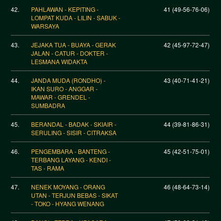
42.
PAHLAWAN - KEPITING -
41 (49-56-76-06)
LOMPAT KUDA - LILIN - SABUK -
WARSAYA
43.
JEJAKA TUA - BUAYA - GERAK
42 (45-97-72-47)
JALAN - CATUR - DOKTER -
LESMANA WIDAKTA
44.
JANDA MUDA (RONDHO) -
43 (40-71-41-21)
IKAN SURO - ANGGAR -
MAWAR - GRENDEL -
SUMBADRA
45.
BERANDAL - BADAK - SKIAIR -
44 (39-81-86-31)
SERULING - SISIR - CITRAKSA
46.
PENGEMBARA - BANTENG -
45 (42-51-75-01)
TERBANG LAYANG - KENDI -
TAS - RAMA
47.
NENEK MOYANG - ORANG
46 (48-64-73-14)
UTAN - TERJUN BEBAS - SIKAT
- TOKO - HYANG WENANG