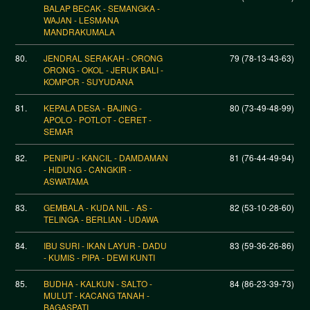
BALAP BECAK - SEMANGKA -
WAJAN - LESMANA
MANDRAKUMALA
80.
JENDRAL SERAKAH - ORONG
79 (78-13-43-63)
ORONG - OKOL - JERUK BALI -
KOMPOR - SUYUDANA
81.
KEPALA DESA - BAJING -
80 (73-49-48-99)
APOLO - POTLOT - CERET -
SEMAR
82.
PENIPU - KANCIL - DAMDAMAN
81 (76-44-49-94)
- HIDUNG - CANGKIR -
ASWATAMA
83.
GEMBALA - KUDA NIL - AS -
82 (53-10-28-60)
TELINGA - BERLIAN - UDAWA
84.
IBU SURI - IKAN LAYUR - DADU
83 (59-36-26-86)
- KUMIS - PIPA - DEWI KUNTI
85.
BUDHA - KALKUN - SALTO -
84 (86-23-39-73)
MULUT - KACANG TANAH -
BAGASPATI