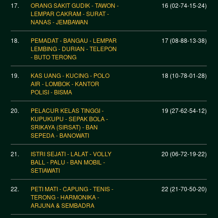
17.
ORANG SAKIT GUDIK - TAWON -
16 (02-74-15-24)
LEMPAR CAKRAM - SURAT -
NANAS - JEMBAWAN
18.
PEMADAT - BANGAU - LEMPAR
17 (08-88-13-38)
LEMBING - DURIAN - TELEPON
- BUTO TERONG
19.
KAS UANG - KUCING - POLO
18 (10-78-01-28)
AIR - LOMBOK - KANTOR
POLISI - BISMA
20.
PELACUR KELAS TINGGI -
19 (27-62-54-12)
KUPUKUPU - SEPAK BOLA -
SRIKAYA (SIRSAT) - BAN
SEPEDA - BANOWATI
21.
ISTRI SEJATI - LALAT - VOLLY
20 (06-72-19-22)
BALL - PALU - BAN MOBIL -
SETIAWATI
22.
PETI MATI - CAPUNG - TENIS -
22 (21-70-50-20)
TERONG - HARMONIKA -
ARJUNA & SEMBADRA