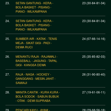
23.
SETAN GANTUNG - KERA -
23 (30-84-81-34)
BOLA BASKET - PISANG -
PIANO - WILKAMPANA
24.
SETAN GANTUNG - KERA -
23 (30-84-81-34)
BOLA BASKET - PISANG -
PIANO - WILKAMPANA
25.
SUMBER AIR - KATAK - TENIS
24 (07-66-14-16)
MEJA - SIKAT GIGI - PADI -
DEWA RUCI
26.
MENANTU RAJA - RAJAWALI -
25 (35-85-82-03)
BASEBALL - JAGUNG - TAPAL
GIGI - KANGSA DEWA
27.
RAJA - NAGA - HOCKEY -
26 (31-90-80-40)
GANGGANG - MESIN JAHIT -
SAMIAJI
28.
WANITA CANTIK - KURA KURA -
27 (19-61-06-11)
BOLA SODOK - SABUN BUBUK
- OTAK - DEWI SUPRABA
29.
PENCARI KAYU - AYAM -
28 (29-68-56-18)