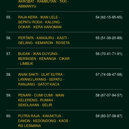
AKROBAT - RAMBUTAN - TAXI -
ABIMANYU
55.
RAJA KERA - IKAN LELE -
54 (62-15-95-65)
SEPATU RODA - KALUNG -
DOKAR - KERA HANOMAN
56.
PERTAPA - KANGURU - KASTI -
55 (51-39-20-89)
GELANG - KEMARON - RDSETA
57.
BUDAK - IKAN DUYUNG -
56 (70-41-71-91)
BERINGEN - KENANGA - CIKAR
- LIMBUK
58.
ANAK SAKTI - ULAT SUTRA -
57 (74-08-47-58)
LAYANG LAYANG - SEPATU -
RANJANG - GATOT KACA
59.
PENARI - CUMI CUMI - MAIN
58 (67-07-94-57)
KELERENG - RUMAH -
SEKOLAHAN - SELIR
60.
PUTRA RAJA - KAKAKTUA -
59 (83-37-38-87)
DAKON - KEDONDONG - KAOS -
RD LESMANA