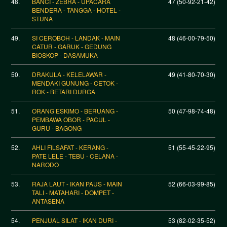
48.
BANCI - ZEBRA - UPACARA
47 (50-92-21-42)
BENDERA - TANGGA - HOTEL -
STUNA
49.
SI CEROBOH - LANDAK - MAIN
48 (46-00-79-50)
CATUR - GARUK - GEDUNG
BIOSKOP - DASAMUKA
50.
DRAKULA - KELELAWAR -
49 (41-80-70-30)
MENDAKI GUNUNG - CETOK -
ROK - BETARI DURGA
51.
ORANG ESKIMO - BERUANG -
50 (47-98-74-48)
PEMBAWA OBOR - PACUL -
GURU - BAGONG
52.
AHLI FILSAFAT - KERANG -
51 (55-45-22-95)
PATE LELE - TEBU - CELANA -
NARODO
53.
RAJA LAUT - IKAN PAUS - MAIN
52 (66-03-99-85)
TALI - MATAHARI - DOMPET -
ANTASENA
54.
PENJUAL SILAT - IKAN DURI -
53 (82-02-35-52)