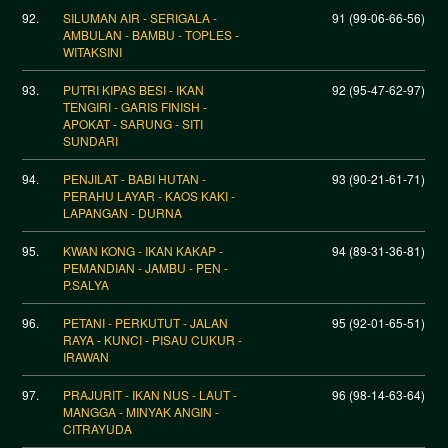
92.
SILUMAN AIR - SERIGALA -
91 (99-06-66-56)
AMBULAN - BAMBU - TOPLES -
WITAKSINI
93.
PUTRI KIPAS BESI - IKAN
92 (95-47-62-97)
TENGIRI - GARIS FINISH -
APOKAT - SARUNG - SITI
SUNDARI
94.
PENJILAT - BABI HUTAN -
93 (90-21-61-71)
PERAHU LAYAR - KAOS KAKI -
LAPANGAN - DURNA
95.
KWAN KONG - IKAN KAKAP -
94 (89-31-36-81)
PEMANDIAN - JAMBU - PEN -
P.SALYA
96.
PETANI - PERKUTUT - JALAN
95 (92-01-65-51)
RAYA - KUNCI - PISAU CUKUR -
IRAWAN
97.
PRAJURIT - IKAN NUS - LAUT -
96 (98-14-63-64)
MANGGA - MINYAK ANGIN -
CITRAYUDA