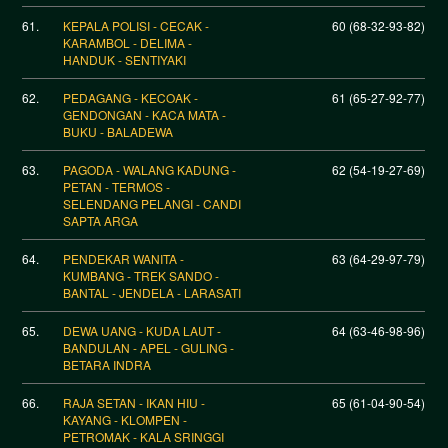
61.
KEPALA POLISI - CECAK -
60 (68-32-93-82)
KARAMBOL - DELIMA -
HANDUK - SENTIYAKI
62.
PEDAGANG - KECOAK -
61 (65-27-92-77)
GENDONGAN - KACA MATA -
BUKU - BALADEWA
63.
PAGODA - WALANG KADUNG -
62 (54-19-27-69)
PETAN - TERMOS -
SELENDANG PELANGI - CANDI
SAPTA ARGA
64.
PENDEKAR WANITA -
63 (64-29-97-79)
KUMBANG - TREK SANDO -
BANTAL - JENDELA - LARASATI
65.
DEWA UANG - KUDA LAUT -
64 (63-46-98-96)
BANDULAN - APEL - GULING -
BETARA INDRA
66.
RAJA SETAN - IKAN HIU -
65 (61-04-90-54)
KAYANG - KLOMPEN -
PETROMAK - KALA SRINGGI