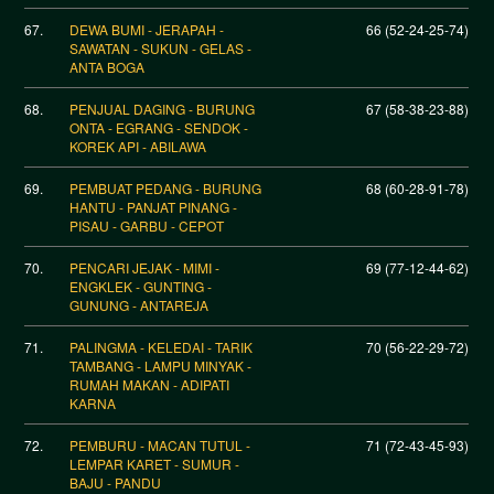
67.
DEWA BUMI - JERAPAH -
66 (52-24-25-74)
SAWATAN - SUKUN - GELAS -
ANTA BOGA
68.
PENJUAL DAGING - BURUNG
67 (58-38-23-88)
ONTA - EGRANG - SENDOK -
KOREK API - ABILAWA
69.
PEMBUAT PEDANG - BURUNG
68 (60-28-91-78)
HANTU - PANJAT PINANG -
PISAU - GARBU - CEPOT
70.
PENCARI JEJAK - MIMI -
69 (77-12-44-62)
ENGKLEK - GUNTING -
GUNUNG - ANTAREJA
71.
PALINGMA - KELEDAI - TARIK
70 (56-22-29-72)
TAMBANG - LAMPU MINYAK -
RUMAH MAKAN - ADIPATI
KARNA
72.
PEMBURU - MACAN TUTUL -
71 (72-43-45-93)
LEMPAR KARET - SUMUR -
BAJU - PANDU