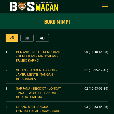
BUKU MIMPI
2D
3D
4D
1.
PENYAIR - TAPIR - SEMPRITAN
00 (97-48-64-98)
- REMBULAN - TANGGALAN -
KUMBO KARNO
2.
SETAN - BANDENG - OBOR -
01 (05-95-12-45)
JAMBU MENTE - TANGAN -
BETARAKALA
3.
SARJANA - BEKICOT - LONCAT
02 (16-53-09-35)
TINGGI - WORTEL - SANDAL -
BETARA BRAHMA
4.
ORANG MATI - ANGSA -
03 (32-53-85-25)
LONCAT GALAH - SAWI - KAKI -