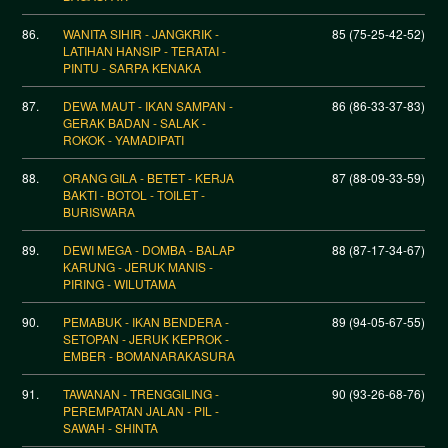
86.
WANITA SIHIR - JANGKRIK -
85 (75-25-42-52)
LATIHAN HANSIP - TERATAI -
PINTU - SARPA KENAKA
87.
DEWA MAUT - IKAN SAMPAN -
86 (86-33-37-83)
GERAK BADAN - SALAK -
ROKOK - YAMADIPATI
88.
ORANG GILA - BETET - KERJA
87 (88-09-33-59)
BAKTI - BOTOL - TOILET -
BURISWARA
89.
DEWI MEGA - DOMBA - BALAP
88 (87-17-34-67)
KARUNG - JERUK MANIS -
PIRING - WILUTAMA
90.
PEMABUK - IKAN BENDERA -
89 (94-05-67-55)
SETOPAN - JERUK KEPROK -
EMBER - BOMANARAKASURA
91.
TAWANAN - TRENGGILING -
90 (93-26-68-76)
PEREMPATAN JALAN - PIL -
SAWAH - SHINTA