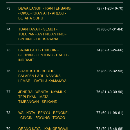
73.
DEWA LANGIT - IKAN TERBANG
72 (71-20-40-70)
- OKOL - KRAN AIR - ARLOJI -
BETARA GURU
74.
TUAN TANAH - SEMUT -
73 (80-34-31-84)
TULUPAN - ANTING ANTING -
BINTANG - DURSASANA
75.
BAJAK LAUT - PINGUIN -
74 (57-16-24-66)
SETIPAN - GENTONG - RADIO -
INDRAJIT
76.
SUAMI ISTRI - BEBEK -
75 (85-35-32-53)
BALAPAN LARI - NANGKA -
LEMARI - RATIH & KAMAJAYA
77.
JENDRAL WANITA - NYAMUK -
76 (81-40-30-90)
TEPLEKAN - MATA -
TIMBANGAN - SRIKANDI
78.
WALIKOTA - PENYU - BENGKEL
77 (69-11-96-61)
- CINCIN - PAYUNG - TOGOG
79.
ORANG KAYA - IKAN GERGAJI -
78 (79-18-46-68)