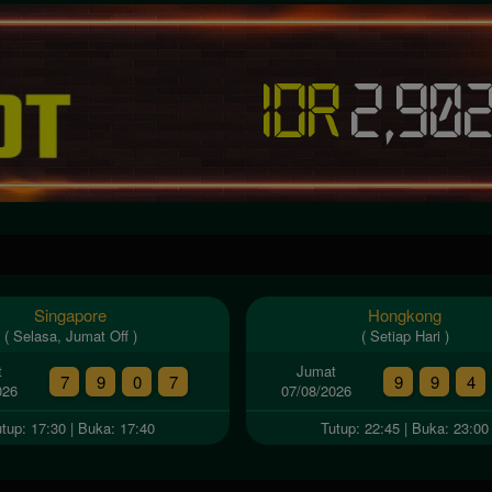
IDR
2,902
Singapore
Hongkong
( Selasa, Jumat Off )
( Setiap Hari )
t
Jumat
7
9
0
7
9
9
4
026
07/08/2026
tup: 17:30 | Buka: 17:40
Tutup: 22:45 | Buka: 23:00