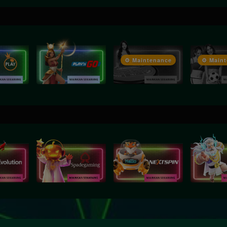
⚙ Maintenance
⚙ Main