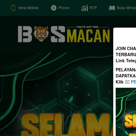
Versi Mobile
Promo
RTP
Buku Mimp
TOG
JOIN CH
Previous
TERBARU
Link Teleg
PELAYAN
DAPATKA
Klik 👉🏻
P