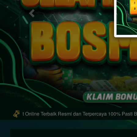
Slot Online Terbaik Resmi dan Terpercaya 100% Pasti Bayar