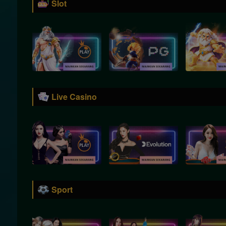
Slot
Live Casino
Sport