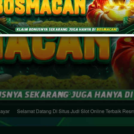
Selamat Datang Di Situs Judi Slot Online Terbaik Resmi dan T