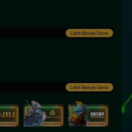
Lebih Banyak Game
Lebih Banyak Game