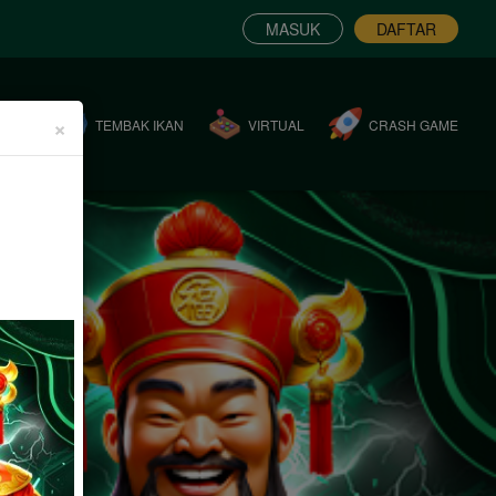
MASUK
DAFTAR
×
AYAM
TEMBAK IKAN
VIRTUAL
CRASH GAME
Next